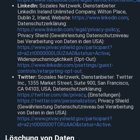
LinkedIn:
Soziales Netzwerk; Dienstanbieter:
LinkedIn Ireland Unlimited Company, Wilton Place,
Dublin 2, Irland; Website:
https://www.linkedin.com
;
Datenschutzerklärung:
https://www.linkedin.com/legal/privacy-policy
;
Privacy Shield (Gewährleistung Datenschutzniveau
bei Verarbeitung von Daten in den USA):
https://www.privacyshield.gov/participant?
id=a2zt0000000L0UZAA0&status=Active
;
Widerspruchsmöglichkeit (Opt-Out):
https://www.linkedin.com/psettings/guest-
controls/retargeting-opt-out
.
Twitter:
Soziales Netzwerk; Dienstanbieter: Twitter
Inc., 1355 Market Street, Suite 900, San Francisco,
CA 94103, USA; Datenschutzerklärung:
https://twitter.com/de/privacy
, (Einstellungen)
https://twitter.com/personalization
; Privacy Shield
(Gewährleistung Datenschutzniveau bei Verarbeitung
von Daten in den USA):
https://www.privacyshield.gov/participant?
id=a2zt0000000TORzAAO&status=Active
.
Löschung von Daten